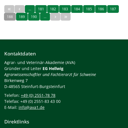
…
181
182
183
184
185
186
187
188
189
190
…
Kontaktdaten
Agrar- und Veterinär-Akademie (AVA)
Gründer und Leiter
EG Hellwig
Agrarwissenschaftler und Fachtierarzt für Schweine
Birkenweg 7
D-48565 Steinfurt-Burgsteinfurt
Telefon:
+49 (0) 2551-78 78
Telefax: +49 (0) 2551-83 43 00
E-Mail:
info@ava1.de
Direktlinks