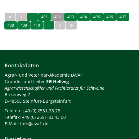
…
401
402
403
404
405
406
407
408
409
410
…
Kontaktdaten
Agrar- und Veterinär-Akademie (AVA)
Gründer und Leiter
EG Hellwig
Agrarwissenschaftler und Fachtierarzt für Schweine
Birkenweg 7
D-48565 Steinfurt-Burgsteinfurt
Telefon:
+49 (0) 2551-78 78
Telefax: +49 (0) 2551-83 43 00
E-Mail:
info@ava1.de