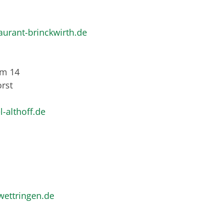
aurant-brinckwirth.de
mm 14
rst
-althoff.de
wettringen.de