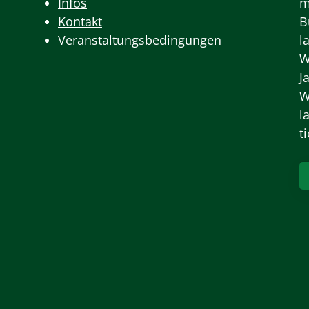
Infos
m
Kontakt
B
Veranstaltungsbedingungen
l
W
J
W
l
t