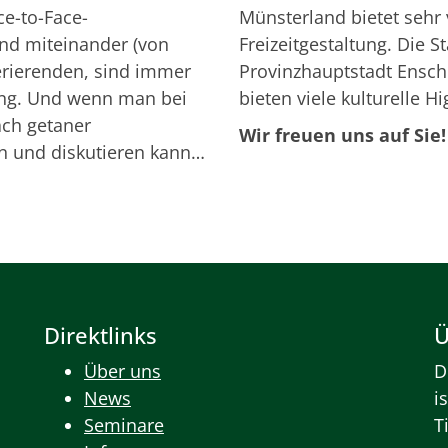
ce-to-Face-
Münsterland bietet sehr 
und miteinander (von
Freizeitgestaltung. Die 
erierenden, sind immer
Provinzhauptstadt Ensche
ung. Und wenn man bei
bieten viele kulturelle H
ch getaner
Wir freuen uns auf Sie!
n und diskutieren kann…
Direktlinks
Ü
Über uns
D
News
i
Seminare
T