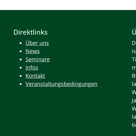
Direktlinks
Ü
Über uns
D
News
i
Seminare
T
Infos
m
Kontakt
B
Veranstaltungsbedingungen
l
W
J
W
l
t