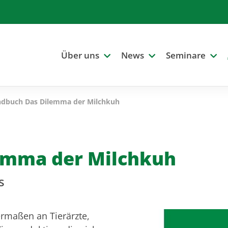
Über uns
News
Seminare
dbuch Das Dilemma der Milchkuh
emma der Milchkuh
s
ermaßen an Tierärzte,