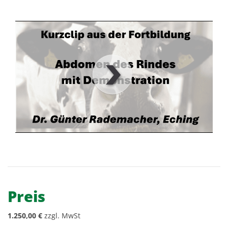
00
:
00
:
00
|
00
:
00
:
00
Preis
1.250,00 €
zzgl. MwSt