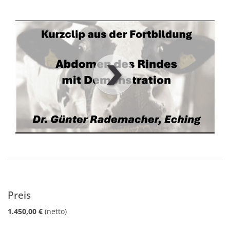
00
:
00
:
00
|
00
:
00
:
00
Preis
1.450,00 €
(netto)