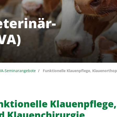
eterinär-
VA)
AVA-Seminarangebote
Funktionelle Klauenpflege, Klauenorthop
nktionelle Klauenpflege
d Klauenchirurgie