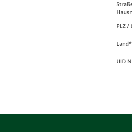
Straße
Haus
PLZ / 
Land
*
UID 