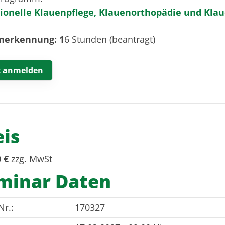
ionelle Klauenpflege, Klauenorthopädie
und Klau
nerkennung: 1
6 Stunden
(beantragt)
t anmelden
eis
 €
zzg. MwSt
minar Daten
Nr.:
170327