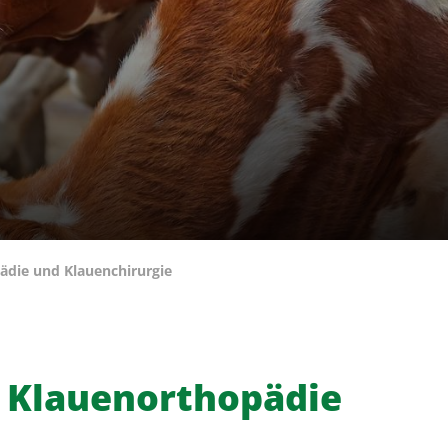
ädie und Klauenchirurgie
, Klauenorthopädie