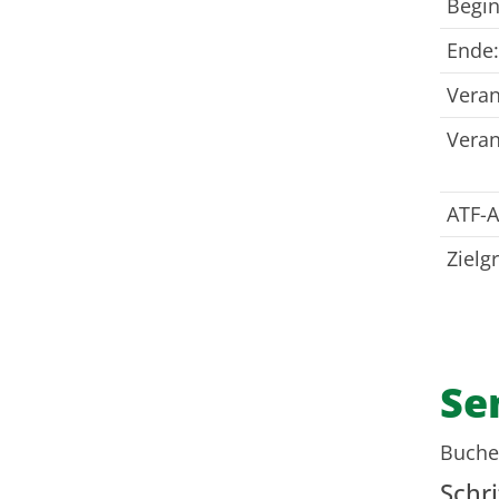
Begin
Ende:
Veran
Veran
ATF-
Zielg
Se
Buchen
Schri