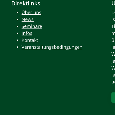
Direktlinks
Ü
Über uns
D
News
i
Seminare
T
Infos
m
Kontakt
B
Veranstaltungsbedingungen
l
W
J
W
l
t