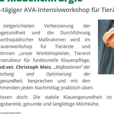
2-tägiger AVA-Intensivworkshop für Tie
zielgerichteten Verbesserung der
engesundheit und die Durchführung
enorthopädischer Maßnahmen wird im
Klauenworkshop für Tierärzte und
rztinnen „unser Workshopleiter, Tierarzt
strukteur für funktionelle Klauenpflege,
ed.vet. Christoph Meis
,
„Maßnahmen“ der
wachung und Optimierung der
ngesundheit,
besprechen und mit den
ehmenden jeden Nachmittag praktisch üben.
issen doch: Die stabile Klauengesundheit ist
ngsbereite, gesunde und langlebige Milchkühe.
rogramm: