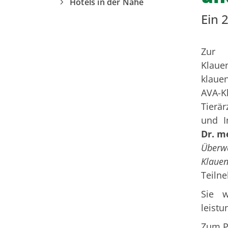
Hotels in der Nähe
Ein 
Zur 
Klau
klau
AVA-
Tierä
und In
Dr. m
Über
Klaue
Teiln
Sie w
leistu
Zum P