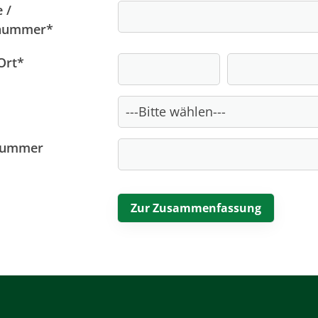
 /
nummer
*
Ort
*
Nummer