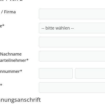
 / Firma
e
*
/ Nachname
arteilnehmer
*
onnummer
*
*
nungsanschrift