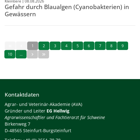
Kleintiere
08.08.2026
Gefahr durch Blaualgen (Cyanobakterien) in
Gewässern
1
2
3
4
5
6
7
8
9
10
…
Kontaktdaten
Agrar- und Veterinär-Akademie (AVA)
Gründer und Leiter
EG Hellwig
Agrarwissenschaftler und Fachtierarzt für Schweine
Birkenweg 7
D-48565 Steinfurt-Burgsteinfurt